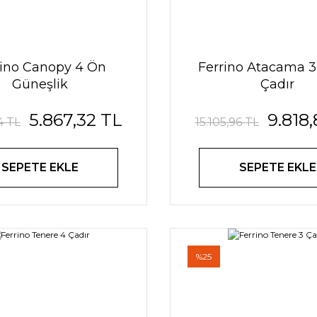
rino Canopy 4 Ön
Ferrino Atacama 3 
Güneşlik
Çadır
5.867,32 TL
9.818
4 TL
15.105,96 TL
SEPETE EKLE
SEPETE EKLE
%25