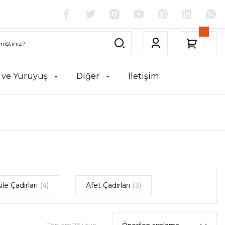
k ve Yürüyüş
Diğer
İletişim
ile Çadırları
(4)
Afet Çadırları
(3)