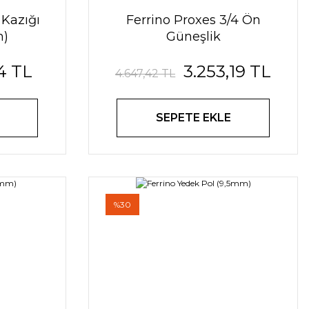
 Kazığı
Ferrino Proxes 3/4 Ön
m)
Güneşlik
4 TL
3.253,19 TL
4.647,42 TL
SEPETE EKLE
%30