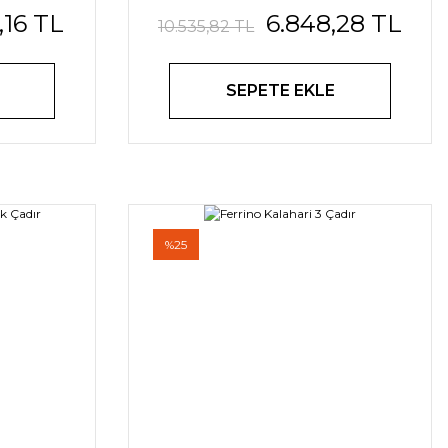
,16 TL
6.848,28 TL
10.535,82 TL
SEPETE EKLE
%25