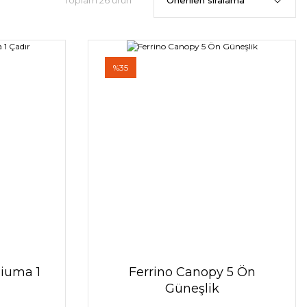
Toplam 26 ürün
%35
Piuma 1
Ferrino Canopy 5 Ön
Güneşlik