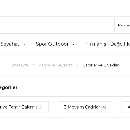
 Seyahat
Spor Outdoor
Tırmanış - Dağcılı
Anasayfa
Kamp ve Seyahat
Çadırlar ve Bivaklar
tegoriler
r ve Tamir-Bakım
(13)
3 Mevsim Çadırlar
(4)
A