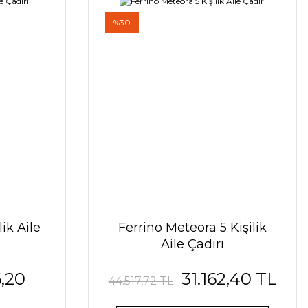
%30
lik Aile
Ferrino Meteora 5 Kişilik
Aile Çadırı
,20
31.162,40 TL
44.517,72 TL