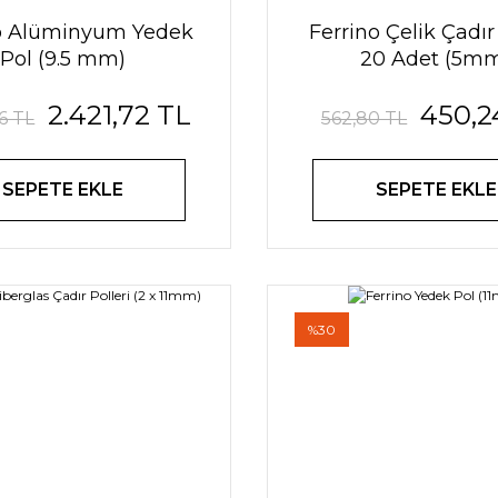
o Alüminyum Yedek
Ferrino Çelik Çadır
Pol (9.5 mm)
20 Adet (5m
2.421,72 TL
450,2
6 TL
562,80 TL
SEPETE EKLE
SEPETE EKLE
%30