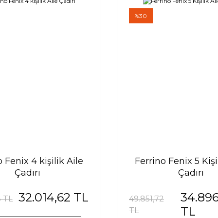
%30
 Fenix 4 kişilik Aile
Ferrino Fenix 5 Kişi
Çadırı
Çadırı
32.014,62 TL
34.896
8 TL
49.851,72
TL
TL