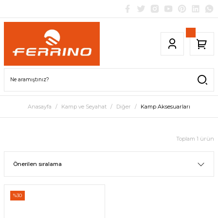
Anasayfa
Kamp ve Seyahat
Diğer
Kamp Aksesuarları
Toplam 1 ürün
%30