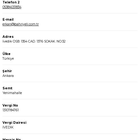
Telefon 2
05384031834
E-mail
erkan@bahriyeli.com.tr
Adres
İvedik OSB. 1354 CAD. 1376 SOKAK. NO:32
Ülke
Türkiye
Şehir
Ankara
Semt
Yenimahalle
Vergi No
1310784761
Vergi Dairesi
İVEDİK
Mersis No