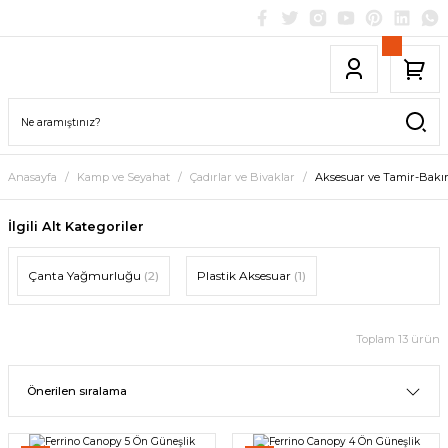
Anasayfa
Kamp ve Seyahat
Çadırlar ve Bivaklar
Aksesuar ve Tamir-Bak
İlgili Alt Kategoriler
Çanta Yağmurluğu
(2)
Plastik Aksesuar
(1)
Toplam 13 ürün