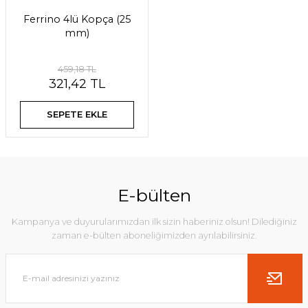
Ferrino 4lü Kopça (25
mm)
459,18 TL
321,42 TL
SEPETE EKLE
E-bülten
Kampanya ve duyurularımızdan ilk sizin haberiniz olsun! Dilediğiniz
zaman e-bülten aboneliğimizden ayrılabilirsiniz.