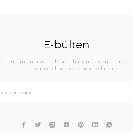
E-bülten
e duyurularımızdan ilk sizin haberiniz olsun! Diledi
e-bülten aboneliğimizden ayrılabilirsiniz.