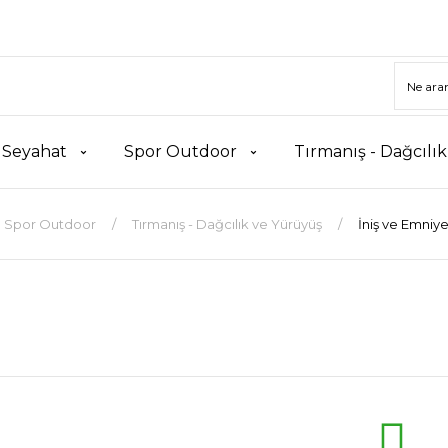
 Seyahat
Spor Outdoor
Tırmanış - Dağcılı
Spor Outdoor
Tırmanış - Dağcılık ve Yürüyüş
İniş ve Emniy