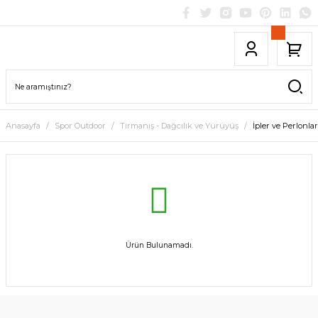
Anasayfa
Spor Outdoor
Tırmanış - Dağcılık ve Yürüyüş
İpler ve Perlonlar
Ürün Bulunamadı.