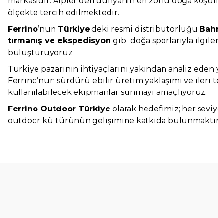
markasıdır. Alpler’den dünyanın en zorlu doğa koşullar
ölçekte tercih edilmektedir.
Ferrino
’nun
Türkiye
’deki resmi distribütörlüğü
Bahr
tırmanış ve ekspedisyon
gibi doğa sporlarıyla ilgil
buluşturuyoruz.
Türkiye pazarının ihtiyaçlarını yakından analiz eden y
Ferrino’nun sürdürülebilir üretim yaklaşımı ve ileri 
kullanılabilecek ekipmanlar sunmayı amaçlıyoruz.
Ferrino Outdoor Türkiye
olarak hedefimiz; her sev
outdoor kültürünün gelişimine katkıda bulunmaktır