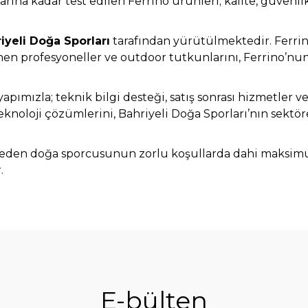
ına kadar test edilen Ferrino ürünleri; kalite, güvenlik
iyeli Doğa Sporları
tarafından yürütülmektedir. Ferri
enen profesyoneller ve outdoor tutkunlarını, Ferrino’nu
apımızla; teknik bilgi desteği, satış sonrası hizmetler v
teknoloji çözümlerini, Bahriyeli Doğa Sporları’nın sektö
iyeden doğa sporcusunun zorlu koşullarda dahi maksim
.
E-bülten