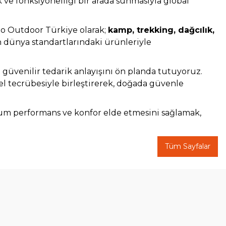
 ve fonksiyonelliği bir arada sunmasıyla global
no Outdoor Türkiye olarak;
kamp, trekking, dağcılık,
n dünya standartlarındaki ürünleriyle
e güvenilir tedarik anlayışını ön planda tutuyoruz.
rel tecrübesiyle birleştirerek, doğada güvenle
um performans ve konfor elde etmesini sağlamak,
Tüm Sayfalar