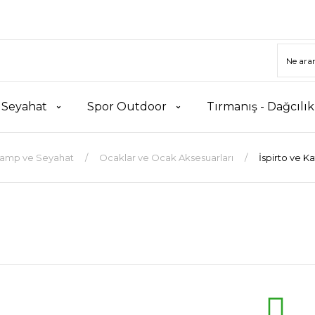
 Seyahat
Spor Outdoor
Tırmanış - Dağcılı
amp ve Seyahat
Ocaklar ve Ocak Aksesuarları
İspirto ve Ka