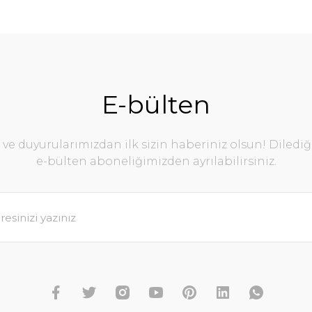
E-bülten
e duyurularımızdan ilk sizin haberiniz olsun! Diledi
e-bülten aboneliğimizden ayrılabilirsiniz.