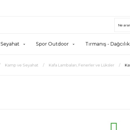
 Seyahat
Spor Outdoor
Tırmanış - Dağcılı
Kamp ve Seyahat
Kafa Lambaları, Fenerler ve Lüksler
Ka