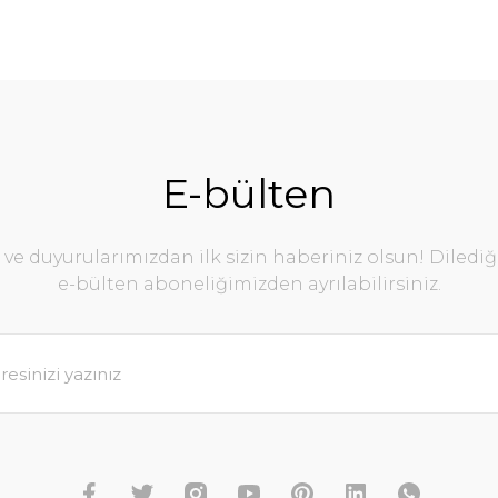
E-bülten
e duyurularımızdan ilk sizin haberiniz olsun! Diledi
e-bülten aboneliğimizden ayrılabilirsiniz.