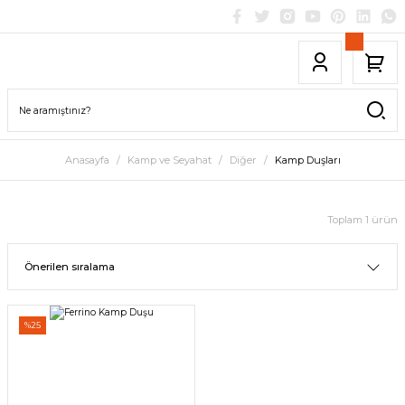
Anasayfa
Kamp ve Seyahat
Diğer
Kamp Duşları
Toplam 1 ürün
%25