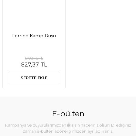
Ferrino Kamp Duşu
1.103,16 TL
827,37 TL
SEPETE EKLE
E-bülten
Kampanya ve duyurularımızdan ilk sizin haberiniz olsun! Dilediğiniz
zaman e-bülten aboneliğimizden ayrılabilirsiniz.