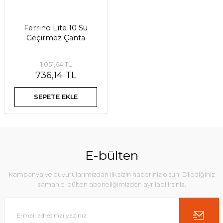
Ferrino Lite 10 Su
Geçirmez Çanta
1.051,64 TL
736,14 TL
SEPETE EKLE
E-bülten
Kampanya ve duyurularımızdan ilk sizin haberiniz olsun! Dilediğiniz
zaman e-bülten aboneliğimizden ayrılabilirsiniz.