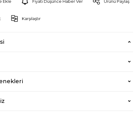
Fiyatı Düşünce Haber Ver
Ürünü Paylaş
t
Karşılaştır
si
enekleri
iz