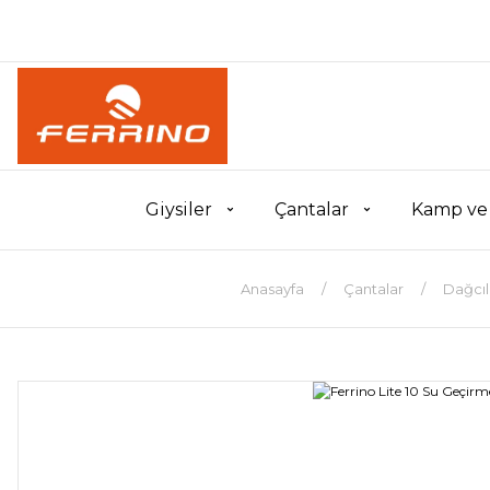
Giysiler
Çantalar
Kamp ve
Anasayfa
Çantalar
Dağcıl