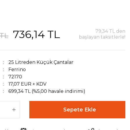
736,14 TL
79,34 TL den
 TL
başlayan taksitlerle!
25 Litreden Küçük Çantalar
Ferrino
72170
17,07 EUR + KDV
699,34 TL (%5,00 havale indirimi)
Sepete Ekle