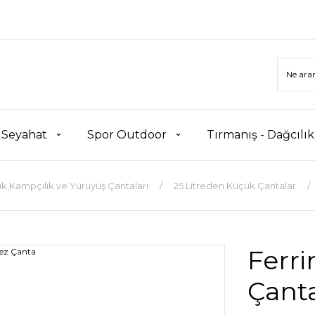
 Seyahat
Spor Outdoor
Tırmanış - Dağcılı
ık,Kampçılık ve Yürüyüş Çantaları
25 Litreden Küçük Çantalar
Ferri
Çant