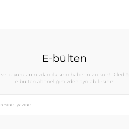
E-bülten
e duyurularımızdan ilk sizin haberiniz olsun! Diledi
e-bülten aboneliğimizden ayrılabilirsiniz.