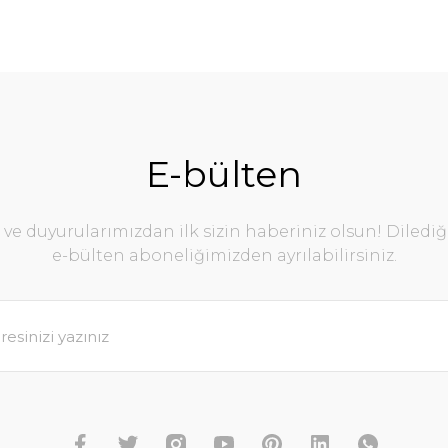
E-bülten
e duyurularımızdan ilk sizin haberiniz olsun! Diledi
e-bülten aboneliğimizden ayrılabilirsiniz.