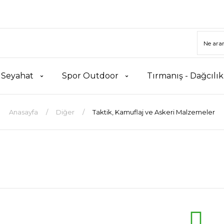
 Seyahat
Spor Outdoor
Tırmanış - Dağcılı
Anasayfa
Diğer
Taktik, Kamuflaj ve Askeri Malzemeler