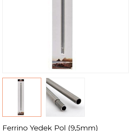
 Su Torbaları
Yağmurluk ve Pançolar
ı
Ferrino Yedek Pol (9,5mm)