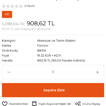
0 Yorum
%30
908,62 TL
1.298,04 TL
97,93 TL den başlayan taksitlerle!
Kategori
Aksesuar ve Tamir-Bakım
Marka
Ferrino
Stok Kodu
88314
Fiyat
19,32 EUR + KDV
Havale
863,19 TL (%5,00 havale indirimi)
Sepete Ekle
Fiyatı Düşünce Haber Ver
Ürünü Paylaş