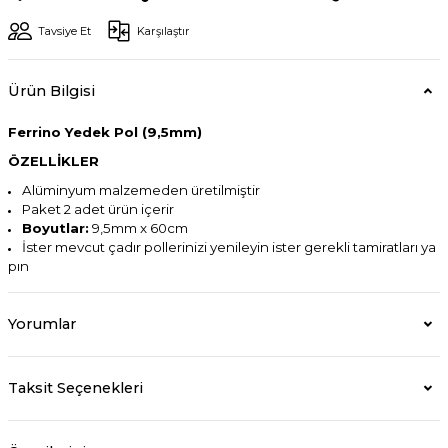
Tavsiye Et
Karşılaştır
Ürün Bilgisi
Ferrino Yedek Pol (9,5mm)
ÖZELLİKLER
Alüminyum malzemeden üretilmiştir
Paket 2 adet ürün içerir
Boyutlar:
9,5mm x 60cm
İster mevcut çadır pollerinizi yenileyin ister gerekli tamiratları ya
pın
Yorumlar
Taksit Seçenekleri