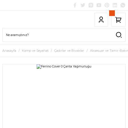
Anasayfa
Kamp ve Seyahat
Çadırlar ve Bivaklar
Aksesuar ve Tamir-Bak