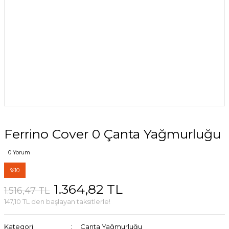
Ferrino Cover 0 Çanta Yağmurluğu
0 Yorum
%10
1.364,82 TL
1.516,47 TL
147,10 TL den başlayan taksitlerle!
Kategori
Çanta Yağmurluğu