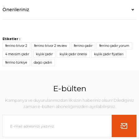
Önerileriniz
Etiketler :
ferrino trivor 2
ferrino trivor 2 review
ferrino çadır
ferrino çadır yorum
4 mevsim çadır
kışlık çadır
kışlık çadır önerisi
kışlık çadır fiyatları
ferrino türkiye
dağcı çadırı
E-bülten
Kampanya ve duyurularımızdan ilk sizin haberiniz olsun! Dilediğiniz
zaman e-bülten aboneliğimizden ayrılabilirsiniz.