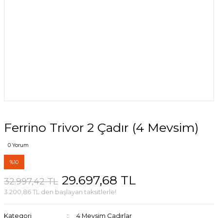
Ferrino Trivor 2 Çadır (4 Mevsim)
0 Yorum
%10
29.697,68 TL
32.997,42 TL
3.200,86 TL den başlayan taksitlerle!
Kategori
4 Mevsim Çadırlar