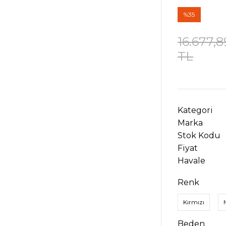
%35
16.677,8
TL
Kategori
Marka
Stok Kodu
Fiyat
Havale
Renk
Kırmızı
Beden