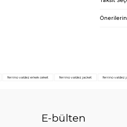
Taksit Seç
Önerilerin
ferrino valdez erkek ceket
ferrino valdez jacket
ferrino valdez 
E-bülten