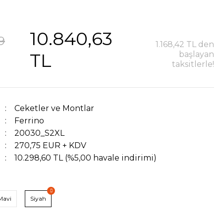
10.840,63
9
1.168,42 TL den
TL
başlayan
taksitlerle!
Ceketler ve Montlar
Ferrino
20030_S2XL
270,75 EUR + KDV
10.298,60 TL (%5,00 havale indirimi)
Mavi
Siyah