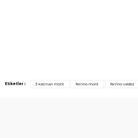
Etiketler :
3 katman mont
ferrino mont
ferrino valdez