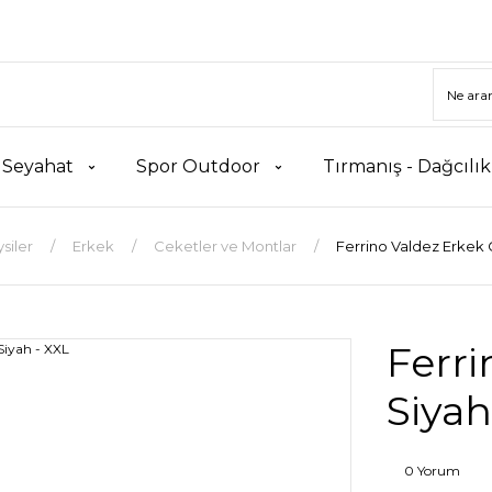
 Seyahat
Spor Outdoor
Tırmanış - Dağcılı
ysiler
Erkek
Ceketler ve Montlar
Ferrino Valdez Erkek 
Ferri
Siyah
0 Yorum