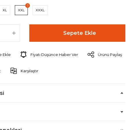
XL
XXL
XXXL
Sepete Ekle
Fiyatı Düşünce Haber Ver
Ürünü Paylaş
t
Karşılaştır
si