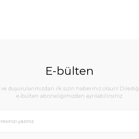
E-bülten
e duyurularımızdan ilk sizin haberiniz olsun! Diledi
e-bülten aboneliğimizden ayrılabilirsiniz.