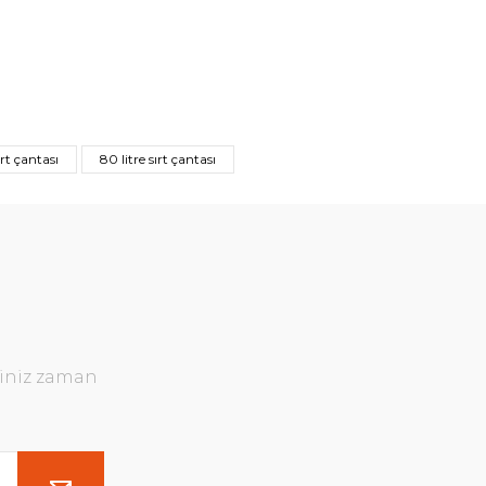
ırt çantası
80 litre sırt çantası
ğiniz zaman