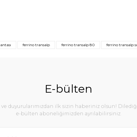
antası
ferrino transalp
ferrino transalp 80
ferrino transalp s
E-bülten
e duyurularımızdan ilk sizin haberiniz olsun! Diledi
e-bülten aboneliğimizden ayrılabilirsiniz.