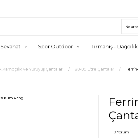
 Seyahat
Spor Outdoor
Tırmanış - Dağcılı
k,Kampçılık ve Yürüyüş Çantaları
80-99 Litre Çantalar
Ferrin
Ferri
Çant
0 Yorum