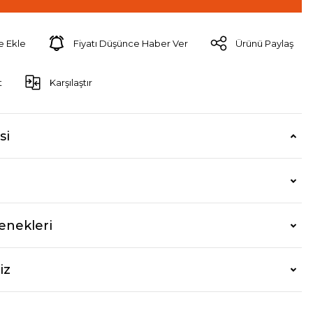
Fiyatı Düşünce Haber Ver
Ürünü Paylaş
t
Karşılaştır
si
enekleri
iz