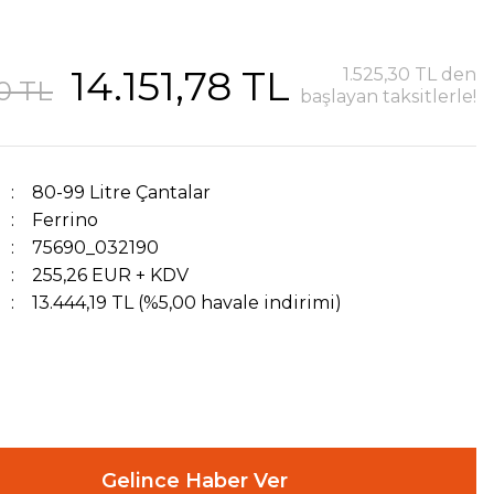
14.151,78 TL
1.525,30 TL den
0 TL
başlayan taksitlerle!
80-99 Litre Çantalar
Ferrino
75690_032190
255,26 EUR + KDV
13.444,19 TL (%5,00 havale indirimi)
Gelince Haber Ver