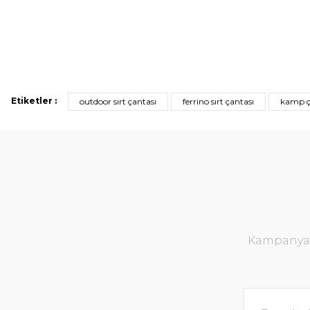
Etiketler :
outdoor sırt çantası
ferrino sırt çantası
kamp ç
Kampanya v