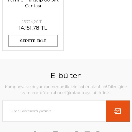
Ferrino Transalp 80 Sırt
Çantası
15.724,20 TL
14.151,78 TL
SEPETE EKLE
E-bülten
Kampanya ve duyurularımızdan ilk sizin haberiniz olsun! Dilediğiniz
zaman e-bülten aboneliğimizden ayrılabilirsiniz.