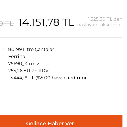
14.151,78 TL
1.525,30 TL den
0 TL
başlayan taksitlerle!
80-99 Litre Çantalar
Ferrino
75690_Kırmızı
255,26 EUR + KDV
13.444,19 TL (%5,00 havale indirimi)
Gelince Haber Ver