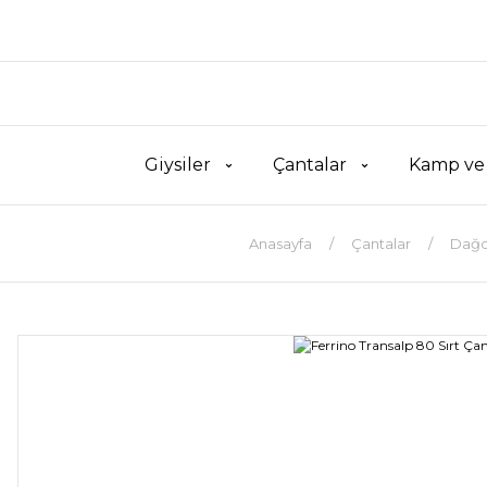
Giysiler
Çantalar
Kamp ve
Anasayfa
Çantalar
Dağcı