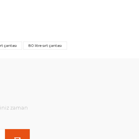
ırt çantası
80 litre sırt çantası
ğiniz zaman