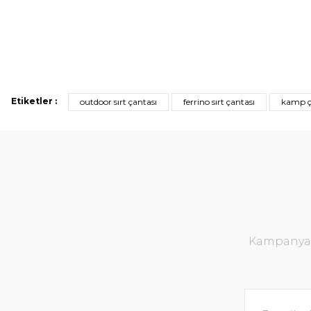
Etiketler :
outdoor sırt çantası
ferrino sırt çantası
kamp ç
Kampanya v