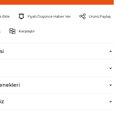
Fiyatı Düşünce Haber Ver
Ürünü Paylaş
t
Karşılaştır
si
enekleri
iz