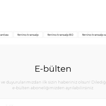
antası
ferrino transalp
ferrino transalp 80
ferrino transalp s
E-bülten
e duyurularımızdan ilk sizin haberiniz olsun! Diledi
e-bülten aboneliğimizden ayrılabilirsiniz.