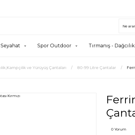
 Seyahat
Spor Outdoor
Tırmanış - Dağcılı
lık,Kampçılık ve Yürüyüş Çantaları
80-99 Litre Çantalar
Ferr
Ferri
Çanta
0 Yorum