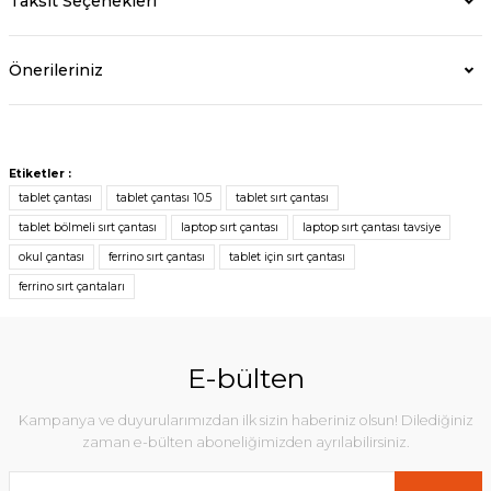
Taksit Seçenekleri
Önerileriniz
Etiketler :
tablet çantası
tablet çantası 10.5
tablet sırt çantası
tablet bölmeli sırt çantası
laptop sırt çantası
laptop sırt çantası tavsiye
okul çantası
ferrino sırt çantası
tablet için sırt çantası
ferrino sırt çantaları
E-bülten
Kampanya ve duyurularımızdan ilk sizin haberiniz olsun! Dilediğiniz
zaman e-bülten aboneliğimizden ayrılabilirsiniz.