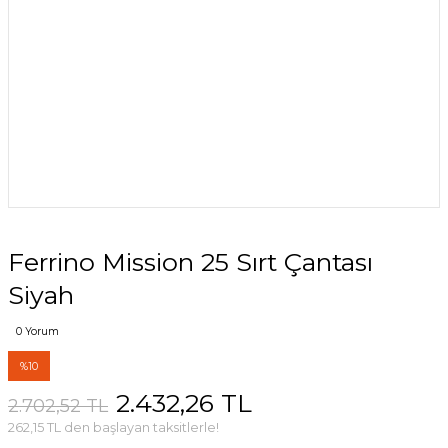
Ferrino Mission 25 Sırt Çantası
Siyah
0 Yorum
%10
2.432,26 TL
2.702,52 TL
262,15 TL den başlayan taksitlerle!