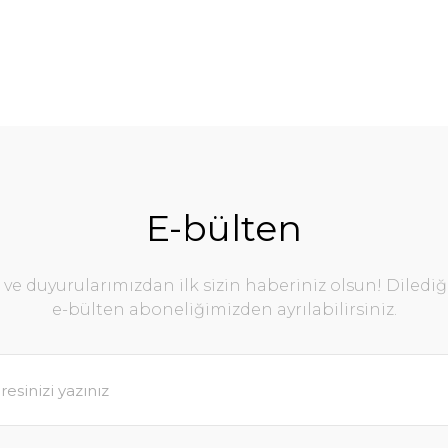
E-bülten
e duyurularımızdan ilk sizin haberiniz olsun! Diledi
e-bülten aboneliğimizden ayrılabilirsiniz.