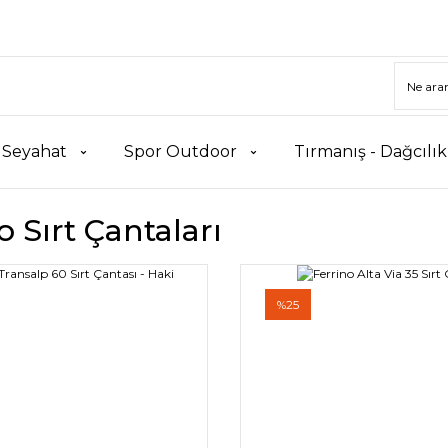
 Seyahat
Spor Outdoor
Tırmanış - Dağcılı
o Sırt Çantaları
%25