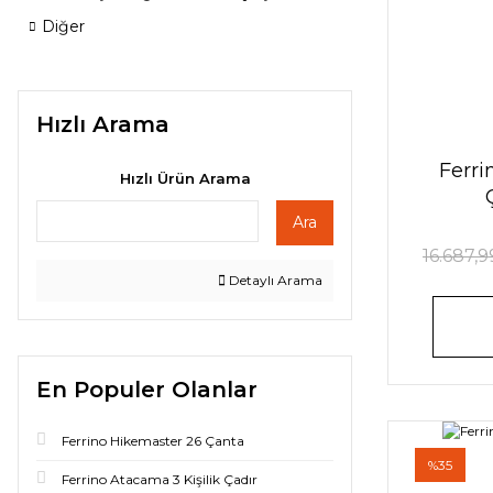
Diğer
Hızlı Arama
Ferri
Hızlı Ürün Arama
Ara
16.687,9
Detaylı Arama
En Populer Olanlar
Ferrino Hikemaster 26 Çanta
%35
Ferrino Atacama 3 Kişilik Çadır