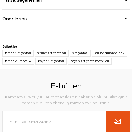
Taksit Seçenekleri
Önerileriniz
Etiketler :
ferrino sırt çantası
ferrino sırt çantaları
sırt çantası
ferrino durance lady
ferrino durance 32
bayan sırt çantası
bayan sırt çanta modelleri
E-bülten
Kampanya ve duyurularımızdan ilk sizin haberiniz olsun! Dilediğiniz
zaman e-bülten aboneliğimizden ayrılabilirsiniz.