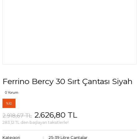
Ferrino Bercy 30 Sırt Çantası Siyah
0 Yorum
%10
2.626,80 TL
2.918,67 TL
283,12 TL den başlayan taksitlerle!
Kategori
25-39 Litre Çantalar