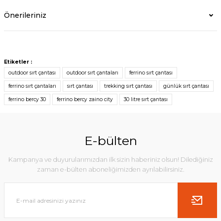
Önerileriniz
Etiketler :
outdoor sırt çantası
outdoor sırt çantaları
ferrino sırt çantası
ferrino sırt çantaları
sırt çantası
trekking sırt çantası
günlük sırt çantası
ferrino bercy 30
ferrino bercy zaino city
30 litre sırt çantası
E-bülten
Kampanya ve duyurularımızdan ilk sizin haberiniz olsun! Dilediğiniz
zaman e-bülten aboneliğimizden ayrılabilirsiniz.