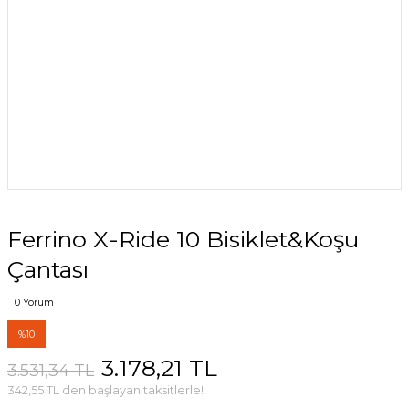
Ferrino X-Ride 10 Bisiklet&Koşu
Çantası
0 Yorum
%10
3.178,21 TL
3.531,34 TL
342,55 TL den başlayan taksitlerle!