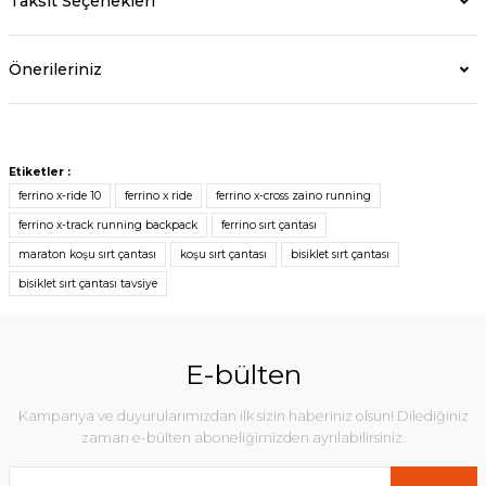
Taksit Seçenekleri
Önerileriniz
Etiketler :
ferrino x-ride 10
ferrino x ride
ferrino x-cross zaino running
ferrino x-track running backpack
ferrino sırt çantası
maraton koşu sırt çantası
koşu sırt çantası
bisiklet sırt çantası
bisiklet sırt çantası tavsiye
E-bülten
Kampanya ve duyurularımızdan ilk sizin haberiniz olsun! Dilediğiniz
zaman e-bülten aboneliğimizden ayrılabilirsiniz.