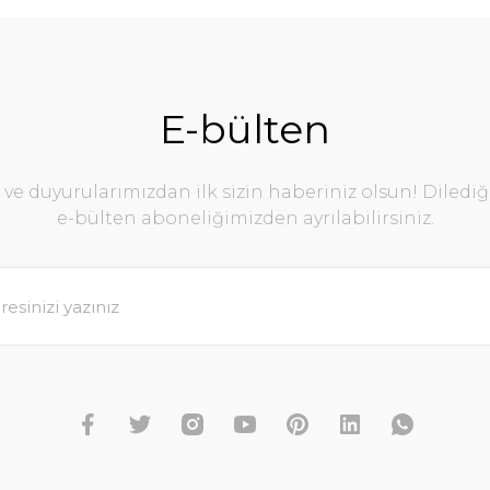
E-bülten
e duyurularımızdan ilk sizin haberiniz olsun! Diledi
e-bülten aboneliğimizden ayrılabilirsiniz.