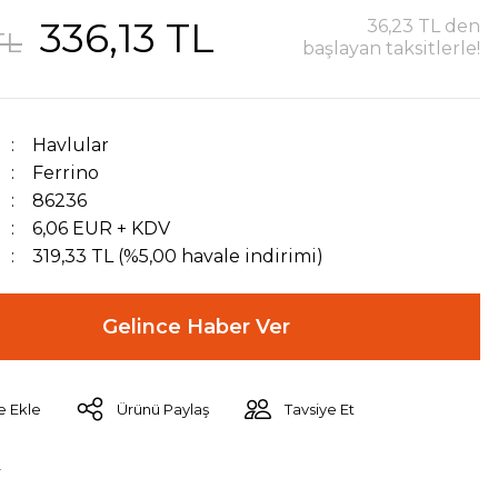
336,13 TL
36,23 TL den
TL
başlayan taksitlerle!
Havlular
Ferrino
86236
6,06 EUR + KDV
319,33 TL (%5,00 havale indirimi)
Gelince Haber Ver
Ürünü Paylaş
Tavsiye Et
r