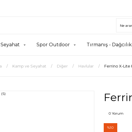
 Seyahat
Spor Outdoor
Tırmanış - Dağcılı
a
Kamp ve Seyahat
Diğer
Havlular
Ferrino X-Lite 
Ferri
0 Yorum
%10