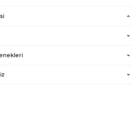
si
enekleri
iz