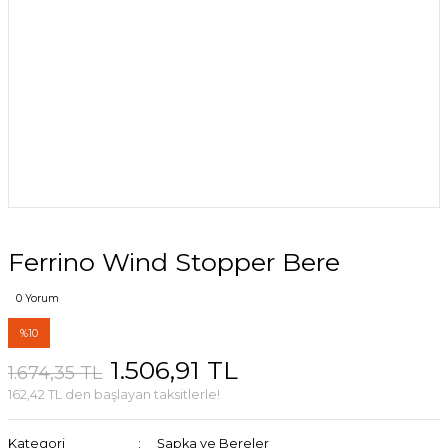
Ferrino Wind Stopper Bere
0 Yorum
%10
1.506,91 TL
1.674,35 TL
162,42 TL den başlayan taksitlerle!
Kategori
Şapka ve Bereler