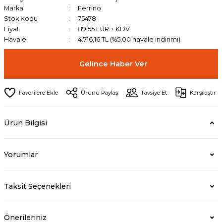
Marka
Ferrino
Stok Kodu
75478
Fiyat
89,55 EUR + KDV
Havale
4.716,16 TL (%5,00 havale indirimi)
Gelince Haber Ver
Ürünü Paylaş
Tavsiye Et
Karşılaştır
Ürün Bilgisi
Yorumlar
Taksit Seçenekleri
Önerileriniz