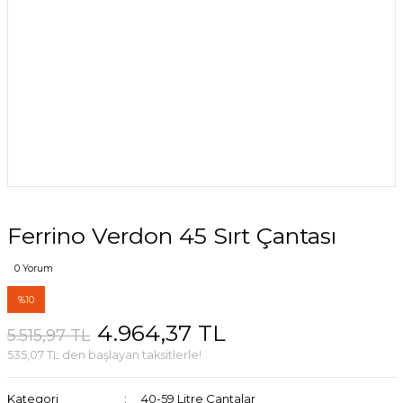
Ferrino Verdon 45 Sırt Çantası
0 Yorum
%10
4.964,37 TL
5.515,97 TL
535,07 TL den başlayan taksitlerle!
Kategori
40-59 Litre Çantalar