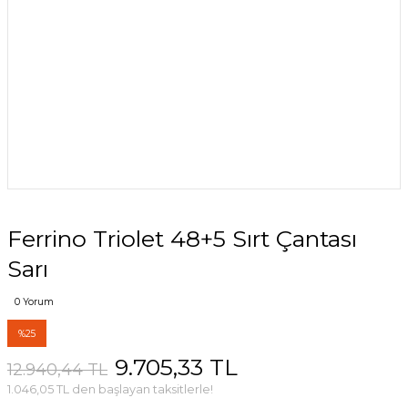
Ferrino Triolet 48+5 Sırt Çantası
Sarı
0 Yorum
%25
9.705,33 TL
12.940,44 TL
1.046,05 TL den başlayan taksitlerle!