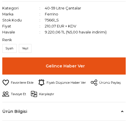
Kategori
40-59 Litre Çantalar
Marka
Ferrino
Stok Kodu
75661_S
Fiyat
210,07 EUR + KDV
Havale
9.220,06 TL (%5,00 havale indirimi)
Renk
Siyah
Yeşil
Gelince Haber Ver
Fiyatı Düşünce Haber Ver
Ürünü Paylaş
Tavsiye Et
Karşılaştır
Ürün Bilgisi