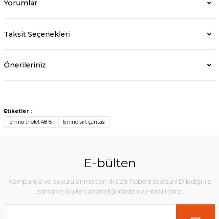
Yorumlar
Taksit Seçenekleri
Önerileriniz
Etiketler :
ferrino triolet 48+5
ferrino sırt çantası
E-bülten
Kampanya ve duyurularımızdan ilk sizin haberiniz olsun! Dilediğiniz
zaman e-bülten aboneliğimizden ayrılabilirsiniz.