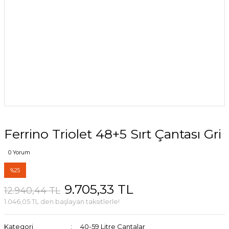
Ferrino Triolet 48+5 Sırt Çantası Gri
0 Yorum
%25
9.705,33 TL
12.940,44 TL
1.046,05 TL den başlayan taksitlerle!
Kategori
40-59 Litre Çantalar