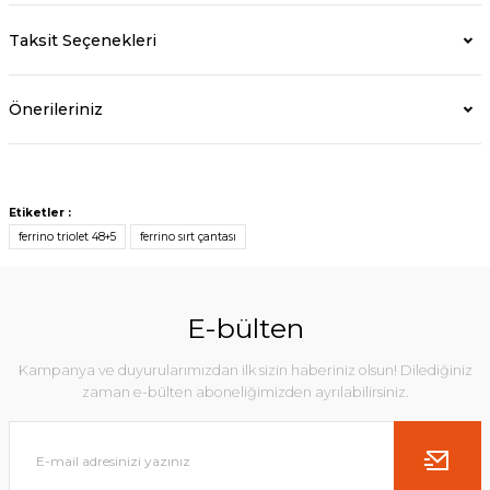
Taksit Seçenekleri
Önerileriniz
Etiketler :
ferrino triolet 48+5
ferrino sırt çantası
E-bülten
Kampanya ve duyurularımızdan ilk sizin haberiniz olsun! Dilediğiniz
zaman e-bülten aboneliğimizden ayrılabilirsiniz.