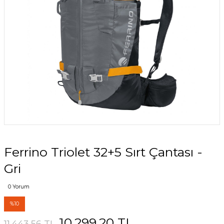
Ferrino Triolet 32+5 Sırt Çantası -
Gri
0 Yorum
%10
10.299,20 TL
11.443,56 TL