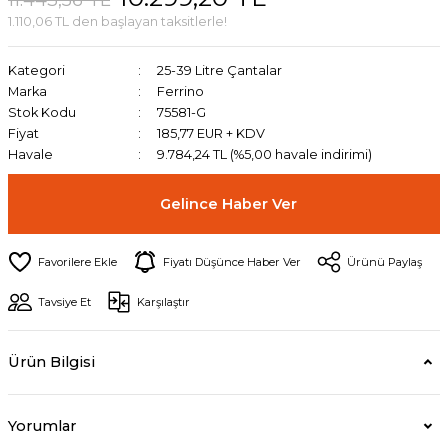
1.110,06 TL den başlayan taksitlerle!
Kategori
25-39 Litre Çantalar
Marka
Ferrino
Stok Kodu
75581-G
Fiyat
185,77 EUR + KDV
Havale
9.784,24 TL (%5,00 havale indirimi)
Gelince Haber Ver
Fiyatı Düşünce Haber Ver
Ürünü Paylaş
Tavsiye Et
Karşılaştır
Ürün Bilgisi
Yorumlar