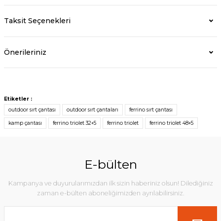
Taksit Seçenekleri
Önerileriniz
Etiketler :
outdoor sırt çantası
outdoor sırt çantaları
ferrino sırt çantası
kamp çantası
ferrino triolet 32+5
ferrino triolet
ferrino triolet 48+5
E-bülten
Kampanya ve duyurularımızdan ilk sizin haberiniz olsun! Dilediğiniz
zaman e-bülten aboneliğimizden ayrılabilirsiniz.