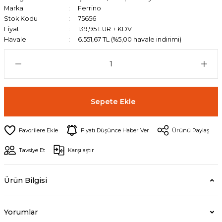
Marka
Ferrino
Stok Kodu
75656
Fiyat
139,95 EUR + KDV
Havale
6.551,67 TL (%5,00 havale indirimi)
Sepete Ekle
Fiyatı Düşünce Haber Ver
Ürünü Paylaş
Tavsiye Et
Karşılaştır
Ürün Bilgisi
Yorumlar