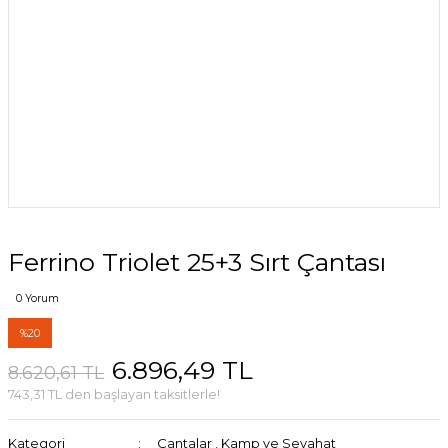
Ferrino Triolet 25+3 Sırt Çantası
0 Yorum
%20
6.896,49 TL
8.620,61 TL
743,31 TL den başlayan taksitlerle!
Kategori
Çantalar
,
Kamp ve Seyahat