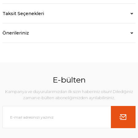
Taksit Seçenekleri
Önerileriniz
E-bülten
Kampanya ve duyurularımızdan ilk sizin haberiniz olsun! Dilediğiniz
zaman e-bülten aboneliğimizden ayrılabilirsiniz.