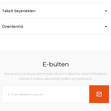
Taksit Seçenekleri
Önerileriniz
E-bülten
Kampanya ve duyurularımızdan ilk sizin haberiniz olsun! Dilediğiniz
zaman e-bülten aboneliğimizden ayrılabilirsiniz.