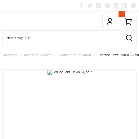
Anasayfa
Kamp ve Seyahat
Çadırlar ve Bivaklar
Ferrino Tent Hekla 3 Çad