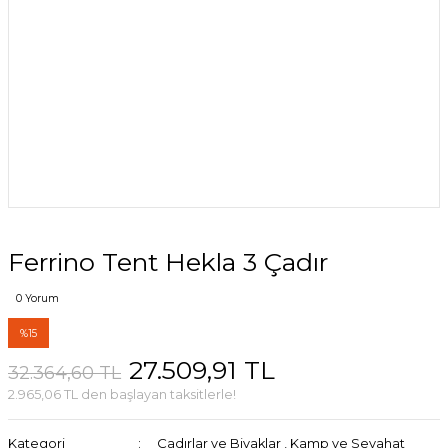
Ferrino Tent Hekla 3 Çadır
0 Yorum
%15
27.509,91 TL
32.364,60 TL
2.965,06 TL den başlayan taksitlerle!
Kategori
Çadırlar ve Bivaklar
,
Kamp ve Seyahat