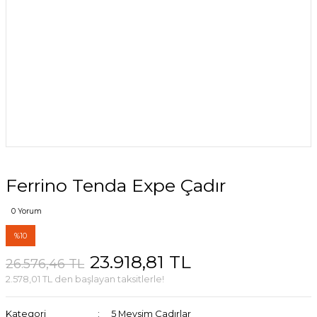
Ferrino Tenda Expe Çadır
0 Yorum
%10
23.918,81 TL
26.576,46 TL
2.578,01 TL den başlayan taksitlerle!
Kategori
5 Mevsim Çadırlar