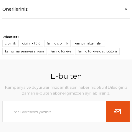
Önerileriniz
Etiketler :
cibinlik
cibinlik tülü
ferrino cibinlik
kamp malzemeleri
kamp malzemeleri ankara
ferrino türkiye
ferrino türkiye distribütörü
E-bülten
Kampanya ve duyurularımızdan ilk sizin haberiniz olsun! Dilediğiniz
zaman e-bülten aboneliğimizden ayrılabilirsiniz.