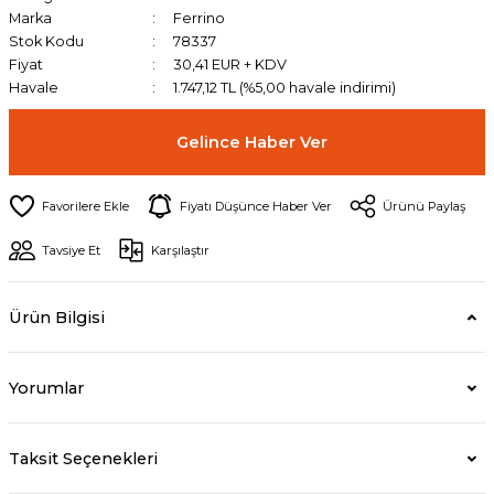
Marka
Ferrino
Stok Kodu
78337
Fiyat
30,41 EUR + KDV
Havale
1.747,12 TL (%5,00 havale indirimi)
Gelince Haber Ver
Fiyatı Düşünce Haber Ver
Ürünü Paylaş
Tavsiye Et
Karşılaştır
Ürün Bilgisi
Yorumlar
Taksit Seçenekleri