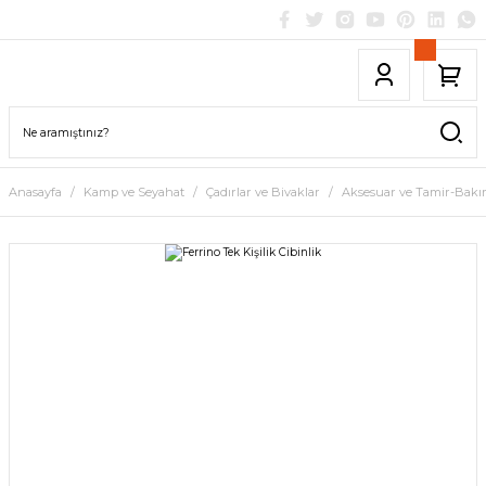
Anasayfa
Kamp ve Seyahat
Çadırlar ve Bivaklar
Aksesuar ve Tamir-Bak