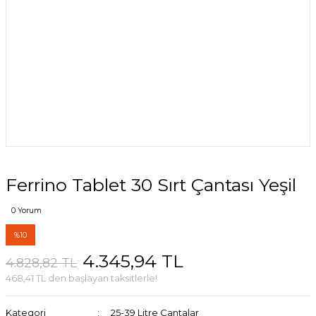
Ferrino Tablet 30 Sırt Çantası Yeşil
0 Yorum
%10
4.345,94 TL
4.828,82 TL
468,41 TL den başlayan taksitlerle!
Kategori
25-39 Litre Çantalar