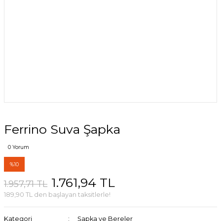
Ferrino Suva Şapka
0 Yorum
%10
1.761,94 TL
1.957,71 TL
189,90 TL den başlayan taksitlerle!
Kategori
Şapka ve Bereler