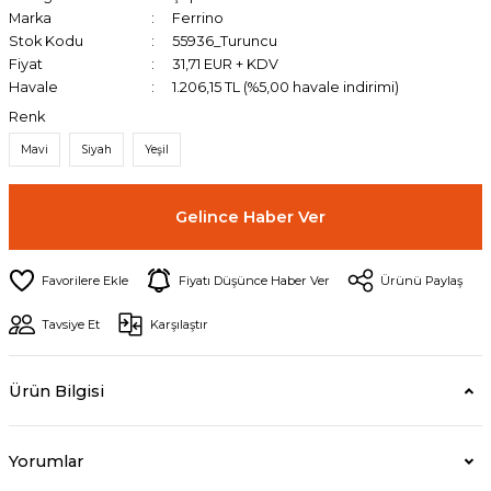
Marka
Ferrino
Stok Kodu
55936_Turuncu
Fiyat
31,71 EUR + KDV
Havale
1.206,15 TL (%5,00 havale indirimi)
Renk
Mavi
Siyah
Yeşil
Gelince Haber Ver
Fiyatı Düşünce Haber Ver
Ürünü Paylaş
Tavsiye Et
Karşılaştır
Ürün Bilgisi
Yorumlar