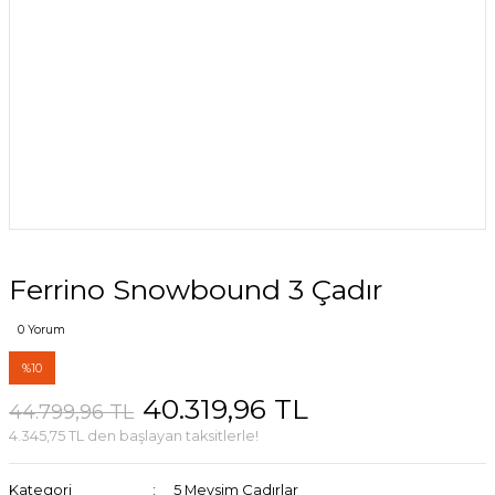
Ferrino Snowbound 3 Çadır
0 Yorum
%10
40.319,96 TL
44.799,96 TL
4.345,75 TL den başlayan taksitlerle!
Kategori
5 Mevsim Çadırlar