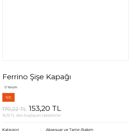
Ferrino Şişe Kapağı
0 Yorum
%10
153,20 TL
170,22 TL
16,51 TL den başlayan taksitlerle!
Kategori
Aksesuar ve Tamir-Bakım