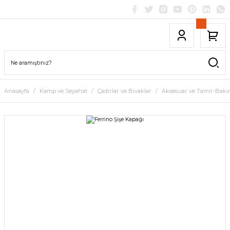
Anasayfa
Kamp ve Seyahat
Çadırlar ve Bivaklar
Aksesuar ve Tamir-Bak