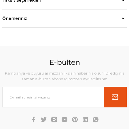
Taksit Seçenekleri
Önerileriniz
E-bülten
Kampanya ve duyurularımızdan ilk sizin haberiniz olsun! Dilediğiniz
zaman e-bülten aboneliğimizden ayrılabilirsiniz.