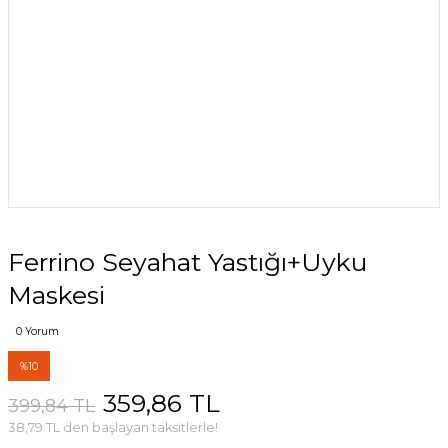
Ferrino Seyahat Yastığı+Uyku
Maskesi
0 Yorum
%10
359,86 TL
399,84 TL
38,79 TL den başlayan taksitlerle!