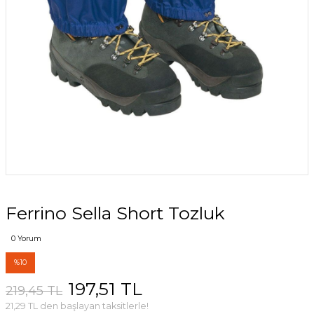
Ferrino Sella Short Tozluk
0 Yorum
%10
197,51 TL
219,45 TL
21,29 TL den başlayan taksitlerle!