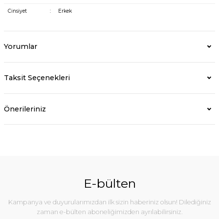
Cinsiyet
:
Erkek
Yorumlar
Taksit Seçenekleri
Önerileriniz
E-bülten
Kampanya ve duyurularımızdan ilk sizin haberiniz olsun! Dilediğiniz
zaman e-bülten aboneliğimizden ayrılabilirsiniz.