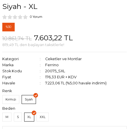
Siyah - XL
0 Yorum
%30
7.603,22 TL
10.861,74 TL
819,49 TL den başlayan taksitlerle!
Kategori
Ceketler ve Montlar
Marka
Ferrino
Stok Kodu
20075_SXL
Fiyat
176,33 EUR + KDV
Havale
7.223,06 TL (%5,00 havale indirimi)
Renk
Kırmızı
Siyah
Beden
M
S
XL
XXL