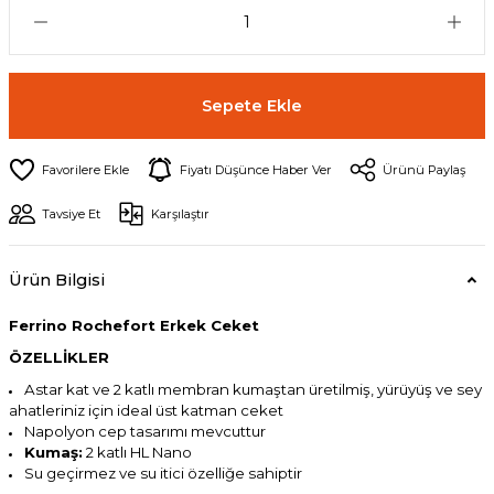
Sepete Ekle
Fiyatı Düşünce Haber Ver
Ürünü Paylaş
Tavsiye Et
Karşılaştır
Ürün Bilgisi
Ferrino Rochefort Erkek Ceket
ÖZELLİKLER
Astar kat ve 2 katlı membran kumaştan üretilmiş, yürüyüş ve sey
ahatleriniz için ideal üst katman ceket
Napolyon cep tasarımı mevcuttur
Kumaş:
2 katlı HL Nano
Su geçirmez ve su itici özelliğe sahiptir