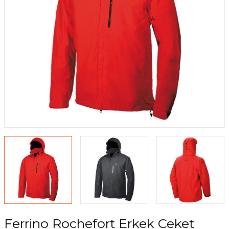
 Su Torbaları
Yağmurluk ve Pançolar
ı
Ferrino Rochefort Erkek Ceket