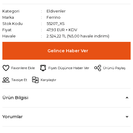
Kategori
Eldivenler
Marka
Ferrino
Stok Kodu
55207_XS
Fiyat
47,93 EUR + KDV
Havale
2.524,22 TL (%5,00 havale indirimi)
Gelince Haber Ver
Fiyatı Düşünce Haber Ver
Ürünü Paylaş
Tavsiye Et
Karşılaştır
Ürün Bilgisi
Yorumlar