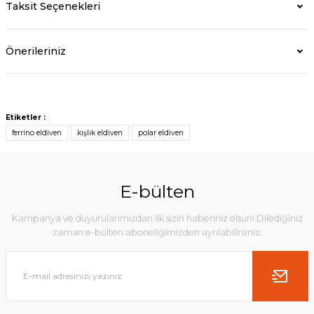
Taksit Seçenekleri
Önerileriniz
Etiketler :
ferrino eldiven
kışlık eldiven
polar eldiven
E-bülten
Kampanya ve duyurularımızdan ilk sizin haberiniz olsun! Dilediğiniz
zaman e-bülten aboneliğimizden ayrılabilirsiniz.