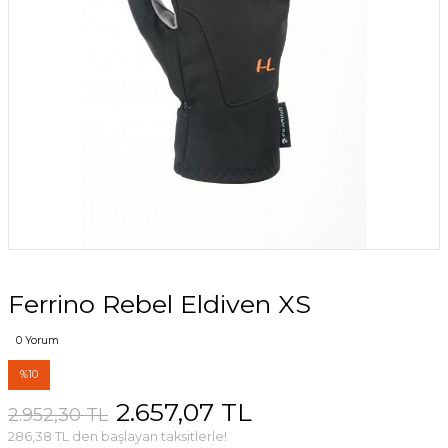
Ferrino Rebel Eldiven XS
0 Yorum
%10
2.657,07 TL
2.952,30 TL
286,38 TL den başlayan taksitlerle!