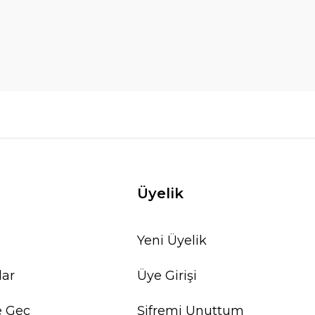
Üyelik
Yeni Üyelik
lar
Üye Girişi
e Geç
Şifremi Unuttum