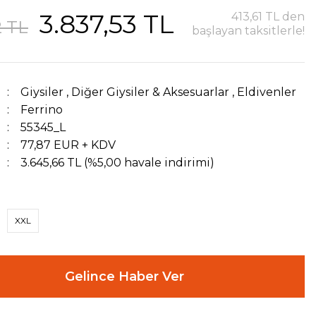
3.837,53 TL
413,61 TL den
2 TL
başlayan taksitlerle!
Giysiler
,
Diğer Giysiler & Aksesuarlar
,
Eldivenler
Ferrino
55345_L
77,87 EUR + KDV
3.645,66 TL (%5,00 havale indirimi)
XXL
Gelince Haber Ver