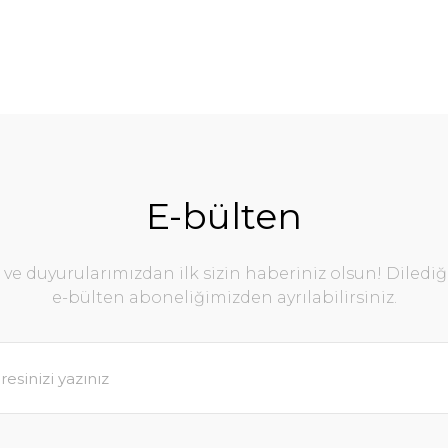
E-bülten
e duyurularımızdan ilk sizin haberiniz olsun! Diledi
e-bülten aboneliğimizden ayrılabilirsiniz.