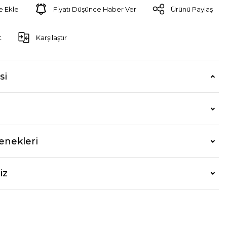
Fiyatı Düşünce Haber Ver
Ürünü Paylaş
t
Karşılaştır
si
enekleri
iz