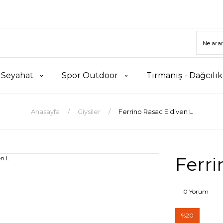
 Seyahat
Spor Outdoor
Tırmanış - Dağcılı
Anasayfa
Giysiler
Ferrino Rasac Eldiven L
Ferri
0 Yorum
%20