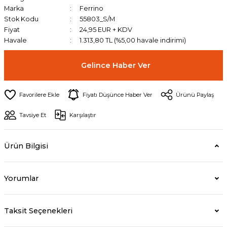
Marka
Ferrino
Stok Kodu
55803_S/M
Fiyat
24,95 EUR + KDV
Havale
1.313,80 TL (%5,00 havale indirimi)
Gelince Haber Ver
Fiyatı Düşünce Haber Ver
Ürünü Paylaş
Tavsiye Et
Karşılaştır
Ürün Bilgisi
Yorumlar
Taksit Seçenekleri