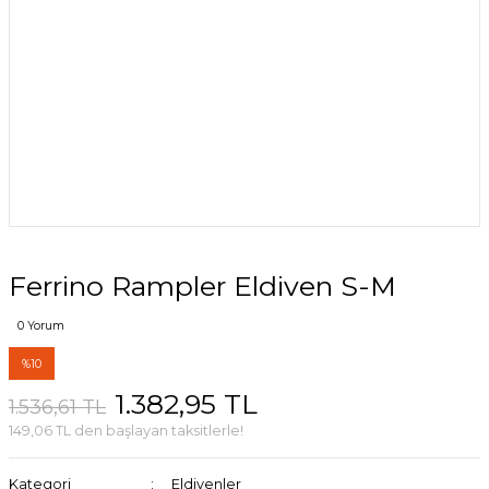
Ferrino Rampler Eldiven S-M
0 Yorum
%10
1.382,95 TL
1.536,61 TL
149,06 TL den başlayan taksitlerle!
Kategori
Eldivenler