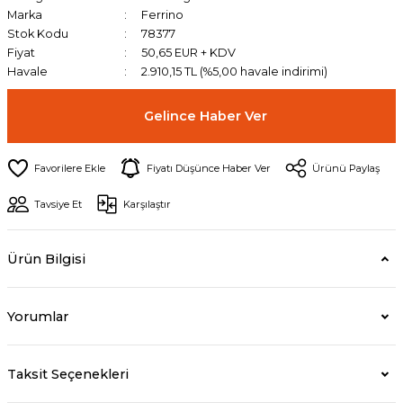
Marka
Ferrino
Stok Kodu
78377
Fiyat
50,65 EUR + KDV
Havale
2.910,15 TL (%5,00 havale indirimi)
Gelince Haber Ver
Fiyatı Düşünce Haber Ver
Ürünü Paylaş
Tavsiye Et
Karşılaştır
Ürün Bilgisi
Yorumlar
Taksit Seçenekleri