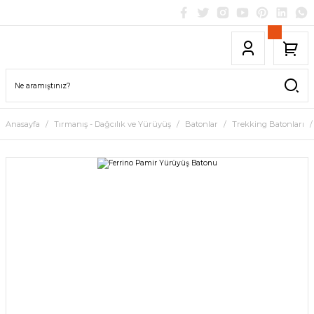
Anasayfa
Tırmanış - Dağcılık ve Yürüyüş
Batonlar
Trekking Batonları