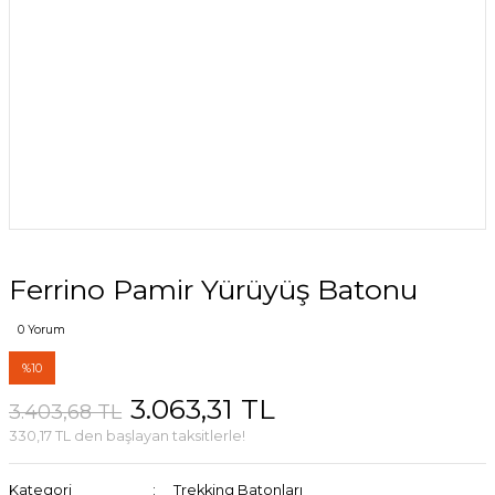
Ferrino Pamir Yürüyüş Batonu
0 Yorum
%10
3.063,31 TL
3.403,68 TL
330,17 TL den başlayan taksitlerle!
Kategori
Trekking Batonları