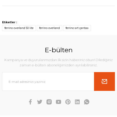
Etiketler :
ferrino overland 50 lite
ferrino overland
ferrino sırt çantası
E-bülten
Kampanya ve duyurularımızdan ilk sizin haberiniz olsun! Dilediğiniz
zaman e-bülten aboneliğimizden ayrılabilirsiniz.