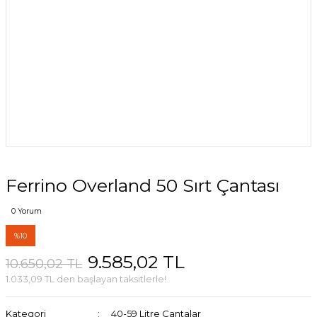
Ferrino Overland 50 Sırt Çantası
0 Yorum
%10
9.585,02 TL
10.650,02 TL
1.033,09 TL den başlayan taksitlerle!
Kategori
40-59 Litre Çantalar