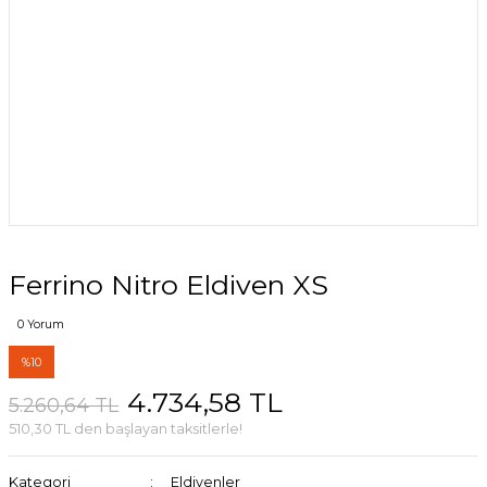
Ferrino Nitro Eldiven XS
0 Yorum
%10
4.734,58 TL
5.260,64 TL
510,30 TL den başlayan taksitlerle!
Kategori
Eldivenler